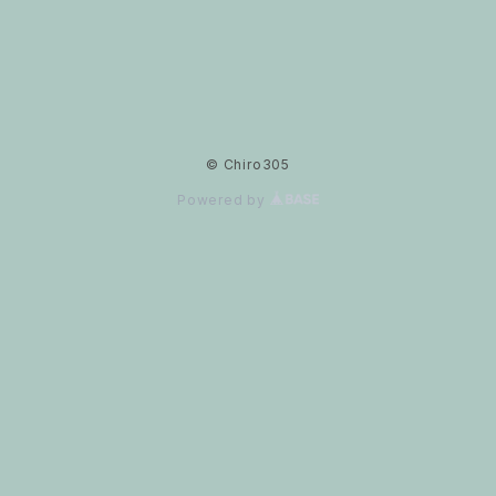
photo
I LOVE
© Chiro305
おもしろ
Powered by
shop